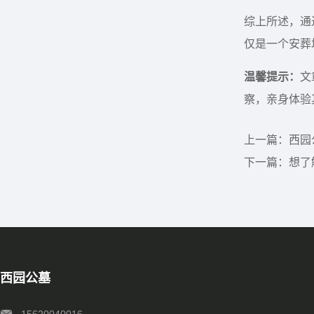
综上所述，通
仅是一个安葬
温馨提示：
文
察，亲身体验
上一篇：
西园
下一篇：
想了
西园公墓
15620040016