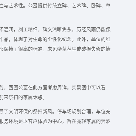
性与艺术性。公墓提供传统立碑、艺术碑、卧碑、草
泽温润，刻工精细。碑文清晰隽永，历经风雨仍能保
作品，体现了对生命的个性化纪念。此外，墓位的维
都保持了很高的标准，未见杂草丛生或破损失修的情
务。西园公墓在此方面考虑周详。实景图中可以看
前来祭扫的家属休憩。
导了文明环保的祭扫新风。停车场规划合理，车位充
服务环境是以客户体验为中心，旨在减轻家属的奔波